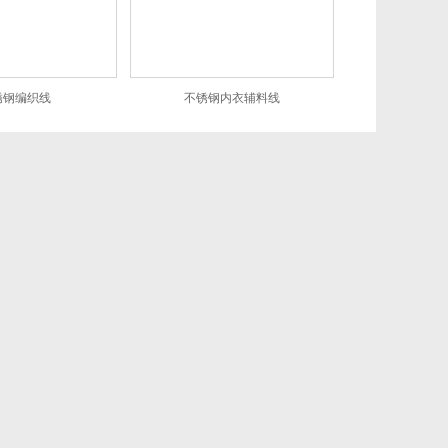
锈钢编织线
不锈钢内衣辅料线