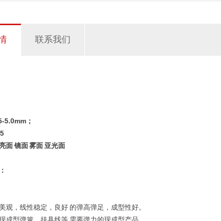
情
联系我们
.5-5.0mm；
5
亮面 镜面 雾面 亚光面
：
669不锈钢线 669不锈钢弹簧钢丝
美观，线性稳定，良好 的弹高弹足，成型性好。
现成型弹簧，挂具线等 需要弹力的现成型产品